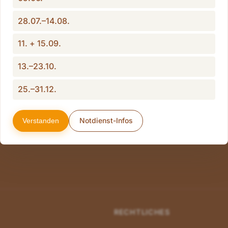
Behandler darüber hinaus die Möglichkeit, das Tier aus d
28.07.–14.08.
e essenziellen Informationen herauszufiltern und seine ei
11. + 15.09.
eren zu lassen, um bei der späteren Untersuchung offen 
13.–23.10.
25.–31.12.
Notdienst-Infos
Verstanden
RECHTLICHES