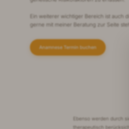
Ein weiterer wichtiger Bereich ist auch d
gerne mit meiner Beratung zur Seite ste
Anamnese Termin buchen
Ebenso werden durch sie
therapeutisch berücksic