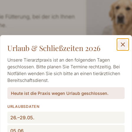
ie Fütterung, bei der ich Ihnen
he.
close
Urlaub & Schließzeiten 2026
Unsere Tierarztpraxis ist an den folgenden Tagen
geschlossen. Bitte planen Sie Termine rechtzeitig. Bei
Notfällen wenden Sie sich bitte an einen tierärztlichen
Bereitschaftsdienst.
Heute ist die Praxis wegen Urlaub geschlossen.
URLAUBSDATEN
26.–29.05.
 eventuelle weitere gesundheitliche Probleme aufgedec
htigt werden können. Sie ist für den Therapeuten der We
05.06.